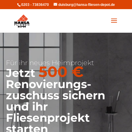
0203 - 73836470
duisburg@hansa-fliesen-depot.de
Für ihr neues Heimprojekt
500 €
Jetzt
Renovierungs-
zuschuss sichern
und ihr
Fliesenprojekt
starten